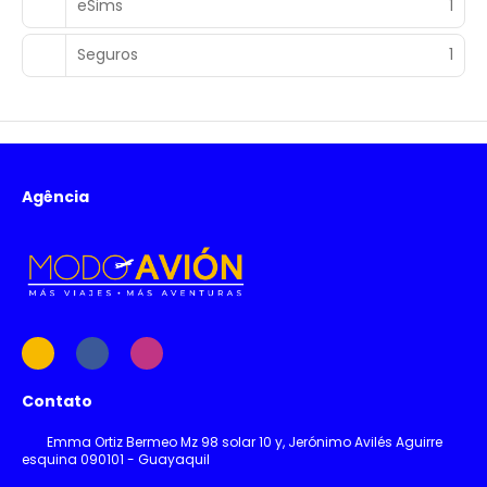
eSims
1
Seguros
1
Agência
Contato
Emma Ortiz Bermeo Mz 98 solar 10 y, Jerónimo Avilés Aguirre
esquina 090101 - Guayaquil