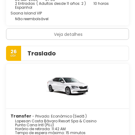
grupo, jogos e atividades, o que significa que os hóspedes
2 Entradas
(
Adultos desde 11 años: 2
)
10 horas
têm a oportunidade de conhecer novas pessoas e
Espanhol
realmente ter as férias de uma vida. O Boulevard é o
Saona Island VIP
melhor lugar da área para compras e entretenimento:
Não reembolsável
um cassino impressionante, centro de bem-estar,
discoteca, pistas de boliche, instalações para crianças e
Veja detalhes
adolescentes, lojas das marcas mais exclusivas e
inúmeros restaurantes são apenas algumas das opções
de lazer oferecidas por este hotel.
26
Traslado
abr.
Transfer
- Privado: Econômico (Sedã )
Lopesan Costa Bávaro Resort Spa & Casino
Punta Cana Intl (PUJ)
Horário de retirada: 11:42 AM
Tempo de espera máximo: 15 minutos