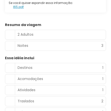
Se você quiser expandir essa informação:
I65.pdf
Resumo da viagem
2 Adultos
Noites
3
Essa idéia inclui
Destinos
1
Acomodações
1
Atividades
1
Traslados
2